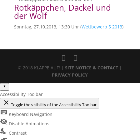
Rotkäppchen, Dackel und
der Wolf
Sonntag, 27.10.2013, 13:30 Uhr (
Wettbewerb 5 2013
)
© 2018 KLAPPE AUF! |
SITE NOTICE & CONTACT
|
PRIVACY POLICY
Accessibility Toolbar
close
Toggle the visibility of the Accessibility Toolbar
keyboard
Keyboard Navigation
visibility_off
Disable Animations
nights_stay
Contrast