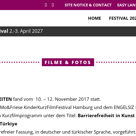
SITE NOTICE & CONTACT
EASY LA
HOME
FESTIVAL 20
ival
2.-3. April 2027
FILME & FOTOS
EITEN
fand vom
10. – 12. November 2017 statt.
&Friese KinderKurzFilmFestival Hamburg und dem ENGELSIZ Filmf
in Kurzfilmprogramm unter dem Titel:
Barrierefreiheit in Kuns
 Türkiye
efreier Fassung, in deutscher und türkischer Sprache, vorgeführt