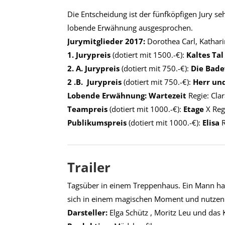
Die Entscheidung ist der fünfköpfigen Jury se
lobende Erwähnung ausgesprochen.
Jurymitglieder 2017:
Dorothea Carl, Kathar
1. Jurypreis
(dotiert mit 1500.-€):
Kaltes Ta
2. A. Jurypreis
(dotiert mit 750.-€):
Die Bad
2 .B. Jurypreis
(dotiert mit 750.-€):
Herr un
Lobende Erwähnung:
Wartezeit
Regie: Cla
Teampreis
(dotiert mit 1000.-€):
Etage
X Reg
Publikumspreis
(dotiert mit 1000.-€):
Elisa
Trailer
Tagsüber in einem Treppenhaus. Ein Mann hat 
sich in einem magischen Moment und nutzen di
Darsteller:
Elga Schütz , Moritz Leu und da