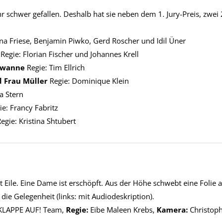
hr schwer gefallen.
Deshalb hat sie neben dem 1. Jury-Preis, zwei
ina Friese, Benjamin Piwko, Gerd Roscher und Idil Üner
l
Regie: Florian Fischer und Johannes Krell
ewanne
Regie: Tim Ellrich
d Frau Müller
Regie: Dominique Klein
ra Stern
ie: Francy Fabritz
Regie: Kristina Shtubert
Eile. Eine Dame ist erschöpft. Aus der Höhe schwebt eine Folie 
e Gelegenheit (links: mit Audiodeskription).
s KLAPPE AUF! Team,
Regie:
Eibe Maleen Krebs,
Kamera:
Christoph