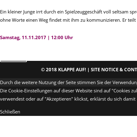
Ein kleiner Junge irrt durch ein Spielzeuggeschäft voll seltsam spr
ohne Worte einen Weg findet mit ihm zu kommunizieren. Er teilt ih
Samstag, 11.11.2017 | 12:00 Uhr
back
© 2018 KLAPPE AUF! |
SITE NOTICE & CON
Durch die weitere Nutzung der Seite stimmen Sie der Verwendun
Die Cookie-Einstellungen auf dieser Website sind auf "Cookies z
verwendest oder auf "Akzeptieren" klickst, erklärst du sich damit
Schließen