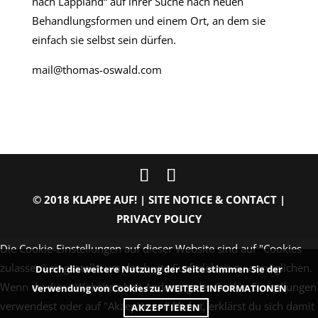
nach Lappland“ auf ihrer Suche nach neuen
Behandlungsformen und einem Ort, an dem sie
einfach sie selbst sein dürfen.
mail@thomas-oswald.com
© 2018 KLAPPE AUF! |
SITE NOTICE & CONTACT
|
PRIVACY POLICY
Die Cookie-Einstellungen auf dieser Website sind auf "Cookies
zulassen" eingestellt, um das beste Surferlebnis zu ermöglichen.
Durch die weitere Nutzung der Seite stimmen Sie der
Wenn du diese Website ohne Änderung der Cookie-Einstellungen
Verwendung von Cookies zu.
WEITERE INFORMATIONEN
verwendest oder auf "Akzeptieren" klickst, erklärst du sich damit
AKZEPTIEREN