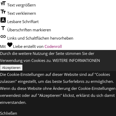
format_size
Text vergrößern
text_fields
Text verkleinern
font_download
Lesbare Schriftart
title
Überschriften markieren
link
Links und Schaltflächen hervorheben
favorite
Mit
Liebe
erstellt von
Codenroll
Durch die weitere Nutzung der Seite stimmen Sie der
Verwendung von Cookies zu.
WEITERE INFORMATIONEN
Akzeptieren
Die Cookie-Einstellungen auf dieser Website sind auf "Cookies
zulassen" eingestellt, um das beste Surferlebnis zu ermöglichen.
Wenn du diese Website ohne Änderung der Cookie-Einstellungen
verwendest oder auf "Akzeptieren" klickst, erklärst du sich damit
einverstanden.
Schließen