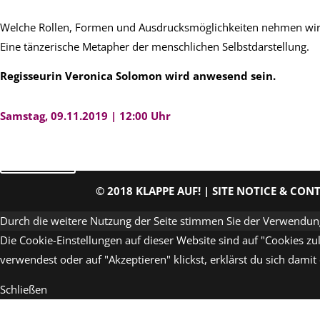
Welche Rollen, Formen und Ausdrucksmöglichkeiten nehmen wir
Eine tänzerische Metapher der menschlichen Selbstdarstellung.
Regisseurin Veronica Solomon wird anwesend sein.
Samstag, 09.11.2019 | 12:00 Uhr
zurück
© 2018 KLAPPE AUF! |
SITE NOTICE & CON
Durch die weitere Nutzung der Seite stimmen Sie der Verwendun
Die Cookie-Einstellungen auf dieser Website sind auf "Cookies z
verwendest oder auf "Akzeptieren" klickst, erklärst du sich damit
Schließen