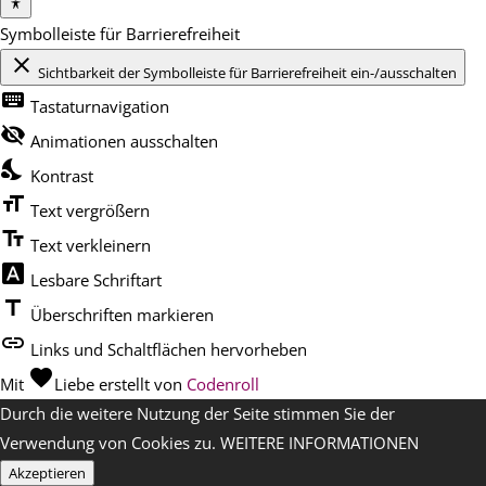
Symbolleiste für Barrierefreiheit
close
Sichtbarkeit der Symbolleiste für Barrierefreiheit ein-/ausschalten
keyboard
Tastaturnavigation
visibility_off
Animationen ausschalten
nights_stay
Kontrast
format_size
Text vergrößern
text_fields
Text verkleinern
font_download
Lesbare Schriftart
title
Überschriften markieren
link
Links und Schaltflächen hervorheben
favorite
Mit
Liebe
erstellt von
Codenroll
Durch die weitere Nutzung der Seite stimmen Sie der
Verwendung von Cookies zu.
WEITERE INFORMATIONEN
Akzeptieren