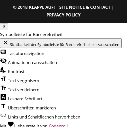
© 2018 KLAPPE AUF! |
SITE NOTICE & CONTACT
|
PRIVACY POLICY
Symbolleiste für Barrierefreiheit
close
Sichtbarkeit der Symbolleiste für Barrierefreiheit ein-/ausschalten
keyboard
Tastaturnavigation
visibility_off
Animationen ausschalten
nights_stay
Kontrast
format_size
Text vergrößern
text_fields
Text verkleinern
font_download
Lesbare Schriftart
title
Überschriften markieren
link
Links und Schaltflächen hervorheben
favorite
Mit
Liebe
erstellt von
Codenroll